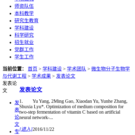
师资队伍
本科教学
研究生教育
学科建设
科学研究
招生就业
党群工作
学生工作
当前位置：
首页
>
学科建设
>
学术团队
>
微生物分子生物学
与代谢工程
>
学术成果
>
发表论文
发表论
发表论文
文
1. Yu Yang, 2Ming Gao, Xiaodan Yu, Yunhe Zhang,
发
Shuxia Lyu*. Optimization of medium composition for
表
two-step fermentation of vitamin C based on artificial
论
neural network-...
文
[进入]
2016/11/22
专