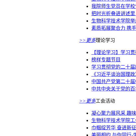
我院师生党员在学校
把时光折叠进讲述里 
生物科学技术学院举
素质拓展聚合力 携手
>>更多
理论学习
【理论学习】学习贯
榜样专题节目
学习贯彻党的二十届
《习近平谈治国理政
中国共产党第二十届
中共中央关于党的百
>>更多
工会活动
凝心聚力展风采 趣
生物科学技术学院工会
巾帼绽芳华 奋进新
美丽相约 与你同行-