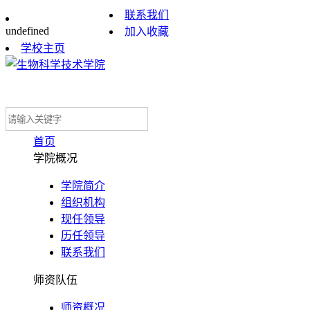
联系我们
undefined
加入收藏
学校主页
首页
学院概况
学院简介
组织机构
现任领导
历任领导
联系我们
师资队伍
师资概况