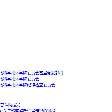
物科学技术学院委员会基层党支部机
物科学技术学院委员会
物科学技术学院纪律检查委员会
续奋斗助振兴
委关于巡察整改进展情况的通报