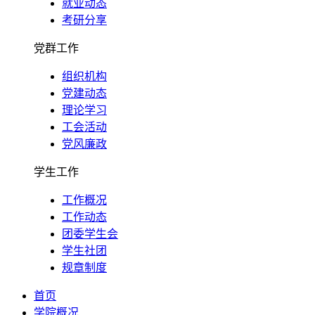
就业动态
考研分享
党群工作
组织机构
党建动态
理论学习
工会活动
党风廉政
学生工作
工作概况
工作动态
团委学生会
学生社团
规章制度
首页
学院概况