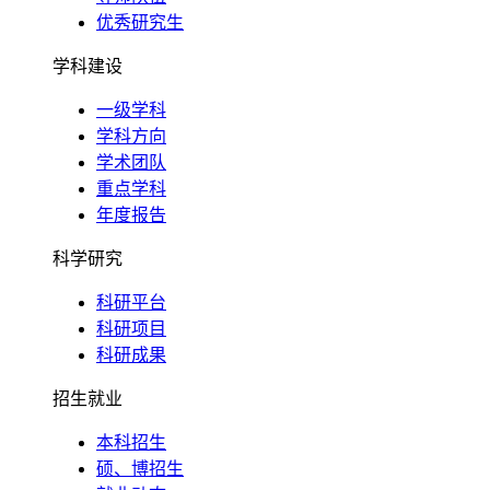
优秀研究生
学科建设
一级学科
学科方向
学术团队
重点学科
年度报告
科学研究
科研平台
科研项目
科研成果
招生就业
本科招生
硕、博招生