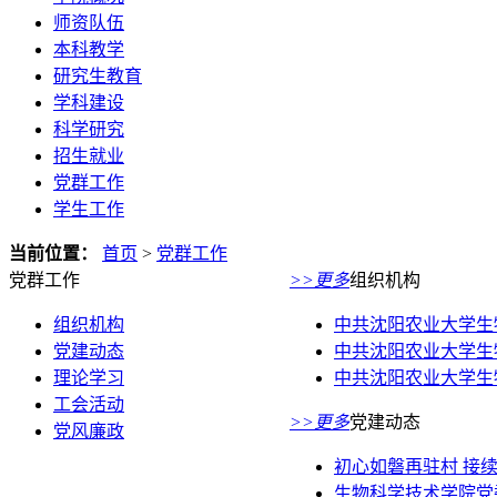
师资队伍
本科教学
研究生教育
学科建设
科学研究
招生就业
党群工作
学生工作
当前位置：
首页
>
党群工作
党群工作
>>更多
组织机构
组织机构
中共沈阳农业大学生
党建动态
中共沈阳农业大学生
理论学习
中共沈阳农业大学生
工会活动
>>更多
党建动态
党风廉政
初心如磐再驻村 接
生物科学技术学院党