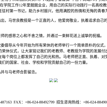
，在学院工作12年里兢兢业业，用自己的实际行动践行一名高校教
任驻村第一书记，助力乡村振兴，他用满腔的热情和无悔的青春
指出，马世良教授是一个正直的人，他爱岗敬业，执着追求自己
老师的感恩之心和不舍之情，并通过一束鲜花送上诚挚的祝福。
党委倡导从今年开始为所有荣休的老师举行一个简单质朴的仪式
的荣休仪式，让大家铭记我们的老教师、老教授为学院的发展付
在每个岗位上都发挥了自己的光和热。马老师把正直、执着、对
我们的国家、社会、学校和学院贡献自己的一份力量。
品并与马老师合影留念。
FAX：+86-024-88492799 招生咨询热线：+86-024-88490