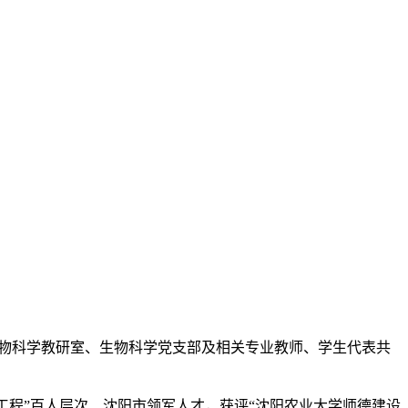
、生物科学教研室、生物科学党支部及相关专业教师、学生代表共
工程”百人层次、沈阳市领军人才，获评“沈阳农业大学师德建设