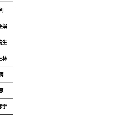
利
金娟
瑞生
生林
镝
惠
春宇