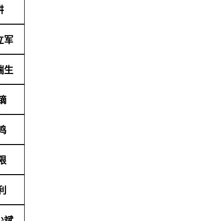
讲
立军
瑞生
镝
鸣
限
利
少斌