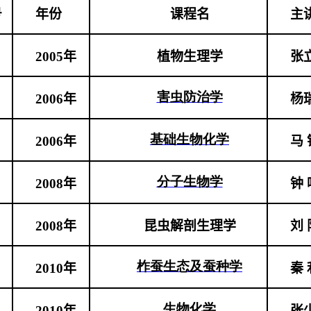
号
年份
课程名
主
2005
年
植物生理学
张
害虫防治学
2006
年
杨
基础生物化学
2006
年
马 
分子生物学
2008
年
钟 
2008
年
昆虫解剖生理学
刘 
柞蚕生态及蚕种学
2010
年
秦 
生物化学
2010
年
张