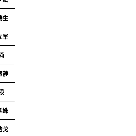
瑞生
立军
镝
丽静
限
延姝
浩戈