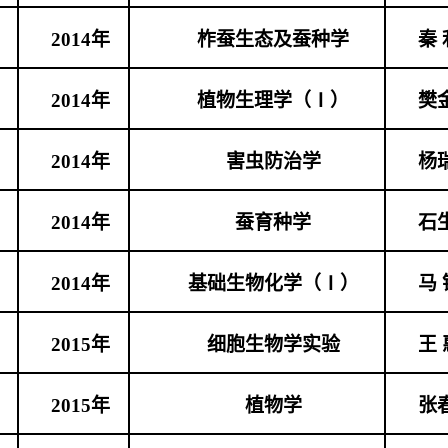
2014
年
柞蚕生态及蚕种学
秦 
2014
年
植物生理学（Ⅰ）
樊
2014
年
害虫防治学
杨
2014
年
蚕育种学
石
2014
年
基础生物化学（Ⅰ）
马 
2015
年
细胞生物学实验
王 
2015
年
植物学
张