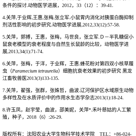
条件的探讨.动物医学进展，2012，33（12）：39-41.
4.关萍,于业辉,王惠,张梅,张立军.小鼠胃内消化对胰蛋白酶抑制
剂活性影响的初步研究.动物医学进展,2012,33(12):57-58.
5.关萍，郭搏，王惠，张梅，马世良，张立军.Ｄ－半乳糖促小
鼠衰老模型的衰老程度与自然生长鼠龄的比较，动物医学进
展,2013,34(1):71-74.
6.关萍，张梅，于洋，于业辉，王惠.蜂花粉对第四双小核草履
虫（
Paramecium tetraurelia
）细胞抗衰老效果的初步研究 黑龙
江畜牧兽医2013(3)133-135.
7.关萍，翟强，张群，张姝哲，曲波.辽河保护区水域原生动物
多样性及在水质评价中的作用水生态学杂志2013(1):18-24.
8.许玉凤，赵宇莹，曲波，邵美妮，关萍*.禾叶慈姑的人工繁
殖，种子，2018（6）:26-29.
版权所有：沈阳农业大学生物科学技术学院 TEL：+86-024-