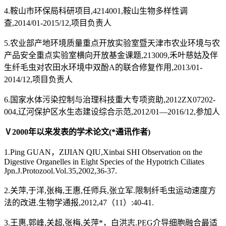
4.鞍山市环保局科研项目,4214001,鞍山生物多样性调
查,2014/01-2015/12,项目负责人
5.农业部产地环境质量重点开放实验室暨天津市农业环境与农
产品安全重点实验室横向开放基金课题,213009,禾叶慈姑及伴
生纤毛虫对农田水环境中双酚A的联合修复作用,2013/01-
2014/12,项目负责人
6.国家水体污染控制与治理科技重大专项资助,2012ZX07202-
004,辽河保护区水生态建设综合示范,2012/01—2016/12,参加人
Ⅴ
2000
年以来发表的学术论文
(*
通讯作者
)
1.Ping GUAN，ZIJIAN QIU,Xinbai SHI Observation on the
Digestive Organelles in Eight Species of the Hypotrich Ciliates
Jpn.J.Protozool.Vol.35,2002,36-37.
2.关萍,于洋,张梅,王惠,任师兵,张立军.限制纤毛虫运动速度方
法的改进.生物学通报,2012,47（11）:40-41.
3.王惠,郭峰,关超,张梅,关萍*，白洪志.PEG介导细胞融合最适